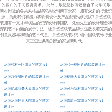
的客户的不同投资需求。 此外，乐悠悠软装还整合了龙华民乐
新村附近的各类风格品牌家具经销商百余家，拥有众多的行业资
源，为此我们有能力将软装设计及产品配套做到最好! 乐悠悠软
装拥有一支才华横溢的资深设计师团队，凭借先进的设计理念和
深刻艺术内涵的展示手法，让乐悠悠软装品牌永远散发着完美的
创意灵感与和谐的艺术气息。乐悠悠软装将引领中国软装饰行业
真正迈进典雅别致的家居新时代。
龙华弓村一区附近的软装设计
龙华和平苑附近的软装设计公
公司
司
龙华万众城附近的软装设计公
龙华福轩大厦附近的软装设计
司
公司
龙华优城商务大厦附近的软装
龙华民乐新村附近的软装设计
设计公
公司
龙华龙华硅谷大院附近的软装
龙华嘉爵公寓附近的软装设计
设计公
公司