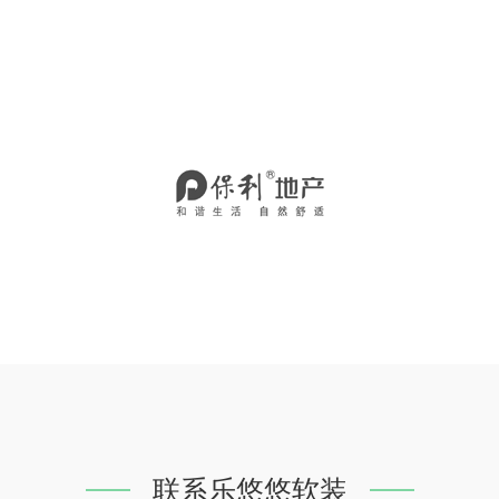
联系乐悠悠软装